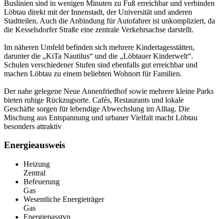
Buslinien sind in wenigen Minuten zu Fuß erreichbar und verbinden
Löbtau direkt mit der Innenstadt, der Universität und anderen
Stadtteilen. Auch die Anbindung für Autofahrer ist unkompliziert, da
die Kesselsdorfer Straße eine zentrale Verkehrsachse darstellt.
Im näheren Umfeld befinden sich mehrere Kindertagesstätten,
darunter die „KiTa Nautilus“ und die „Löbtauer Kinderwelt“.
Schulen verschiedener Stufen sind ebenfalls gut erreichbar und
machen Löbtau zu einem beliebten Wohnort für Familien.
Der nahe gelegene Neue Annenfriedhof sowie mehrere kleine Parks
bieten ruhige Rückzugsorte. Cafés, Restaurants und lokale
Geschäfte sorgen für lebendige Abwechslung im Alltag. Die
Mischung aus Entspannung und urbaner Vielfalt macht Löbtau
besonders attraktiv
Energieausweis
Heizung
Zentral
Befeuerung
Gas
Wesentliche Energieträger
Gas
Energiepasstyp